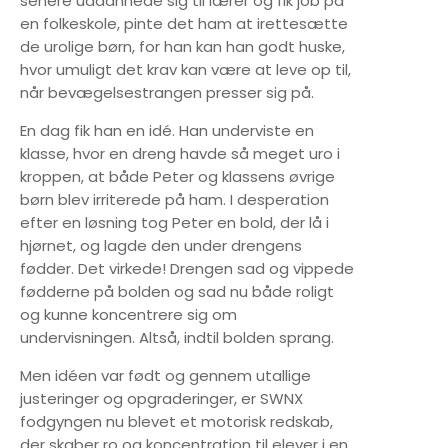
senere uddannede sig til lærer og fik job på
en folkeskole, pinte det ham at irettesætte
de urolige børn, for han kan han godt huske,
hvor umuligt det krav kan være at leve op til,
når bevægelsestrangen presser sig på.
En dag fik han en idé. Han underviste en
klasse, hvor en dreng havde så meget uro i
kroppen, at både Peter og klassens øvrige
børn blev irriterede på ham. I desperation
efter en løsning tog Peter en bold, der lå i
hjørnet, og lagde den under drengens
fødder. Det virkede! Drengen sad og vippede
fødderne på bolden og sad nu både roligt
og kunne koncentrere sig om
undervisningen. Altså, indtil bolden sprang.
Men idéen var født og gennem utallige
justeringer og opgraderinger, er SWNX
fodgyngen nu blevet et motorisk redskab,
der skaber ro og koncentration til elever i en