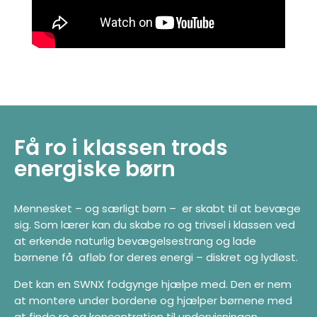
Få ro i klassen trods
energiske børn
Mennesket – og særligt børn – er skabt til at bevæge
sig. Som lærer kan du skabe ro og trivsel i klassen ved
at erkende naturlig bevægelsestrang og lade
børnene få afløb for deres energi – diskret og lydløst.
Det kan en SWNX fodgynge hjælpe med. Den er nem
at montere under bordene og hjælper børnene med
at finde ro og koncentration til undervisningen.