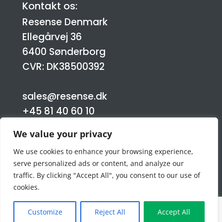
Kontakt os:
Resense Denmark
Ellegårvej 36
6400 Sønderborg
CVR: DK38500392
sales@resense.dk
+45 81 40 60 10
We value your privacy
Følg
We use cookies to enhance your browsing experience,
Følg
serve personalized ads or content, and analyze our
traffic. By clicking "Accept All", you consent to our use of
Følg
cookies.
Customize
Reject All
Accept All